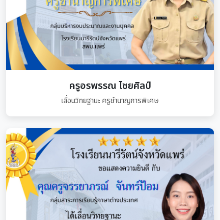
ครูอรพรรณ ไชยศิลป์
เลื่อนวิทยฐานะ ครูชำนาญการพิเศษ